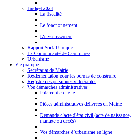
Budget 2024
La fiscalité
Le fonctionnement
L'investissement
Rapport Social Unique
La Communauté de Communes
Urbanisme
Vie pratique
Secrétariat de Mairie
Règlementation pour les permis de construire
Registre des personnes vulnérables
Vos démarches administratives
Paiement en ligne
Pièces administratives délivrées en Mairie
Demande d'acte d'état-civil (acte de naissance,
mariage ou décès)
Vos démarches d’urbanisme en ligne