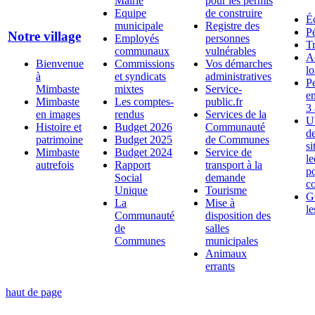
Mairie
pour les permis
Equipe
de construire
É
municipale
Registre des
Pé
Notre village
Employés
personnes
T
communaux
vulnérables
A
Bienvenue
Commissions
Vos démarches
lo
à
et syndicats
administratives
Pe
Mimbaste
mixtes
Service-
en
Mimbaste
Les comptes-
public.fr
3 
en images
rendus
Services de la
U
Histoire et
Budget 2026
Communauté
d
patrimoine
Budget 2025
de Communes
si
Mimbaste
Budget 2024
Service de
l
autrefois
Rapport
transport à la
p
Social
demande
c
Unique
Tourisme
G
La
Mise à
le
Communauté
disposition des
de
salles
Communes
municipales
Animaux
errants
haut de page