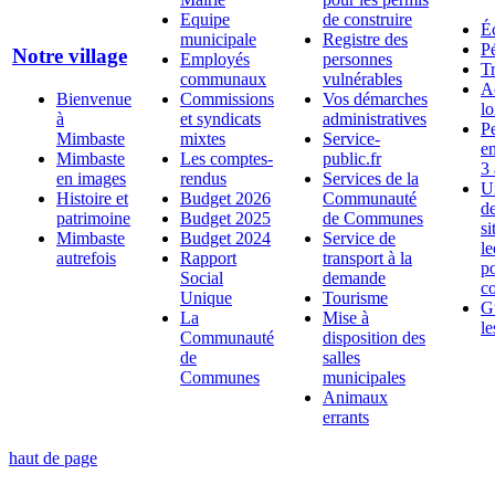
Equipe
de construire
É
municipale
Registre des
Pé
Notre village
Employés
personnes
T
communaux
vulnérables
A
Bienvenue
Commissions
Vos démarches
lo
à
et syndicats
administratives
Pe
Mimbaste
mixtes
Service-
en
Mimbaste
Les comptes-
public.fr
3 
en images
rendus
Services de la
U
Histoire et
Budget 2026
Communauté
d
patrimoine
Budget 2025
de Communes
si
Mimbaste
Budget 2024
Service de
l
autrefois
Rapport
transport à la
p
Social
demande
c
Unique
Tourisme
G
La
Mise à
le
Communauté
disposition des
de
salles
Communes
municipales
Animaux
errants
haut de page