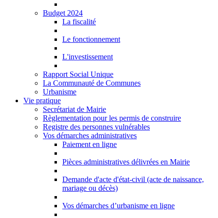
Budget 2024
La fiscalité
Le fonctionnement
L'investissement
Rapport Social Unique
La Communauté de Communes
Urbanisme
Vie pratique
Secrétariat de Mairie
Règlementation pour les permis de construire
Registre des personnes vulnérables
Vos démarches administratives
Paiement en ligne
Pièces administratives délivrées en Mairie
Demande d'acte d'état-civil (acte de naissance,
mariage ou décès)
Vos démarches d’urbanisme en ligne