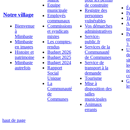
Equipe
de construire
É
municipale
Registre des
Pé
Notre village
Employés
personnes
T
communaux
vulnérables
A
Bienvenue
Commissions
Vos démarches
lo
à
et syndicats
administratives
Pe
Mimbaste
mixtes
Service-
en
Mimbaste
Les comptes-
public.fr
3 
en images
rendus
Services de la
U
Histoire et
Budget 2026
Communauté
d
patrimoine
Budget 2025
de Communes
si
Mimbaste
Budget 2024
Service de
l
autrefois
Rapport
transport à la
p
Social
demande
c
Unique
Tourisme
G
La
Mise à
le
Communauté
disposition des
de
salles
Communes
municipales
Animaux
errants
haut de page