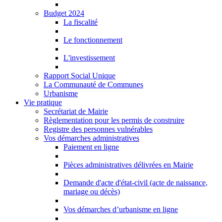
Budget 2024
La fiscalité
Le fonctionnement
L'investissement
Rapport Social Unique
La Communauté de Communes
Urbanisme
Vie pratique
Secrétariat de Mairie
Règlementation pour les permis de construire
Registre des personnes vulnérables
Vos démarches administratives
Paiement en ligne
Pièces administratives délivrées en Mairie
Demande d'acte d'état-civil (acte de naissance,
mariage ou décès)
Vos démarches d’urbanisme en ligne